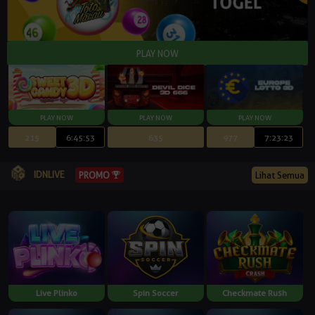
215
6:45:52
635
977
7:23:22
IDNLIVE
Lihat Semua
PROMO
Live Plinko
Spin Soccer
Checkmate Rush