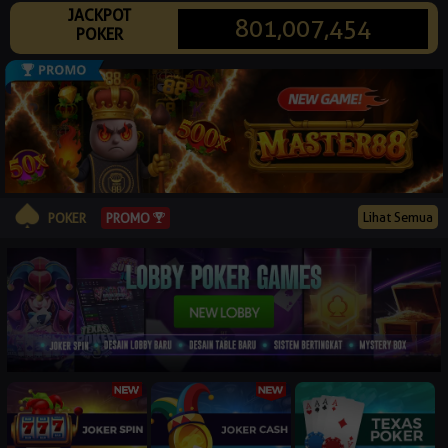
JACKPOT
© 2026 p0ker88.net. All Rights Reserved | 18+
801,007,454
POKER
Lihat Semua
PROMO
POKER