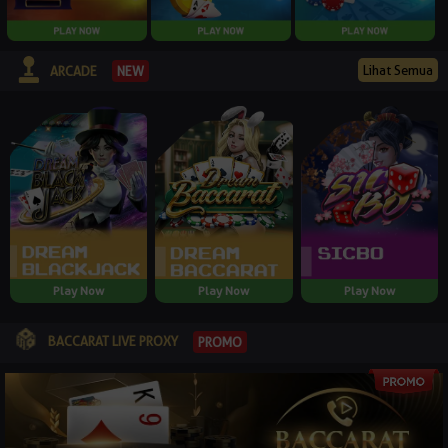
Lihat Semua
NEW
ARCADE
Play Now
Play Now
Play Now
BACCARAT LIVE PROXY
PROMO