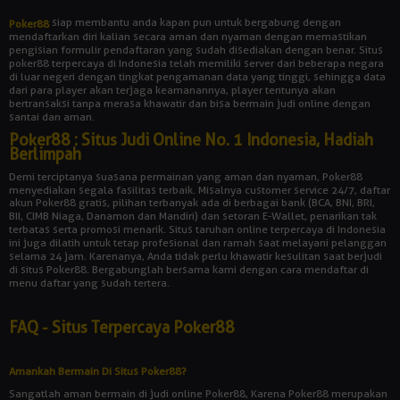
siap membantu anda kapan pun untuk bergabung dengan
Poker88
mendaftarkan diri kalian secara aman dan nyaman dengan memastikan
pengisian formulir pendaftaran yang sudah disediakan dengan benar. Situs
poker88 terpercaya di Indonesia telah memiliki server dari beberapa negara
di luar negeri dengan tingkat pengamanan data yang tinggi, sehingga data
dari para player akan terjaga keamanannya, player tentunya akan
bertransaksi tanpa merasa khawatir dan bisa bermain judi online dengan
santai dan aman.
Poker88 : Situs Judi Online No. 1 Indonesia, Hadiah
Berlimpah
Demi terciptanya suasana permainan yang aman dan nyaman, Poker88
menyediakan segala fasilitas terbaik. Misalnya customer service 24/7, daftar
akun Poker88 gratis, pilihan terbanyak ada di berbagai bank (BCA, BNI, BRI,
BII, CIMB Niaga, Danamon dan Mandiri) dan setoran E-Wallet, penarikan tak
terbatas serta promosi menarik. Situs taruhan online terpercaya di Indonesia
ini juga dilatih untuk tetap profesional dan ramah saat melayani pelanggan
selama 24 jam. Karenanya, Anda tidak perlu khawatir kesulitan saat berjudi
di situs Poker88. Bergabunglah bersama kami dengan cara mendaftar di
menu daftar yang sudah tertera.
FAQ - Situs Terpercaya Poker88
Amankah Bermain Di Situs Poker88?
Sangatlah aman bermain di judi online Poker88, Karena Poker88 merupakan