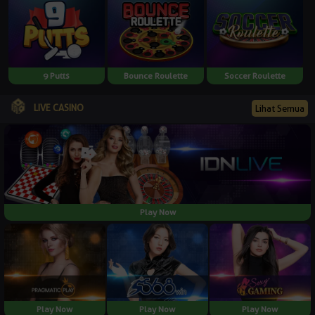
9 Putts
Bounce Roulette
Soccer Roulette
LIVE CASINO
Lihat Semua
Play Now
Play Now
Play Now
Play Now