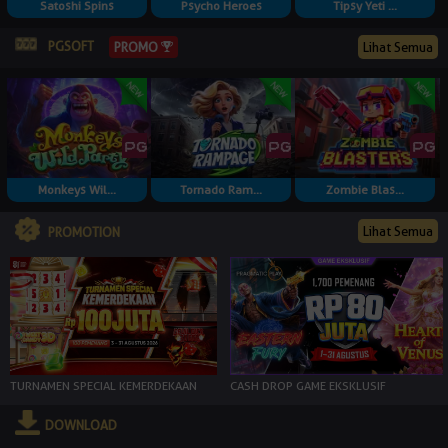
Satoshi Spins
Psycho Heroes
Tipsy Yeti ...
PGSOFT
Lihat Semua
PROMO
Monkeys Wil...
Tornado Ram...
Zombie Blas...
Lihat Semua
PROMOTION
TURNAMEN SPECIAL KEMERDEKAAN
CASH DROP GAME EKSKLUSIF
DOWNLOAD