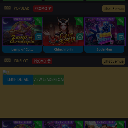
POPULAR
Lihat Semua
PROMO
Lamp of Cor...
Chinchirorin
Soda Man
IDNSLOT
Lihat Semua
PROMO