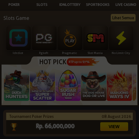
POKER
SLOTS
IDNLOTTERY
SPORTBOOKS
LIVE CASINO
NEW
Slots Game
Lihat Semua
TANGKAS
RTP
DEPOSIT
WITHDRAW
Idnslot
Pgsoft
Pragmatic
Slot Mania
No Limit City
HOT PICK
PROMOSI
RTP up to 97%
DOWNLOAD
REFERRAL
JACKPOT
Tournament Poker Prizes
08 August 2026
VIP MEMBER
Rp. 66,000,000
HUBUNGI KAMI