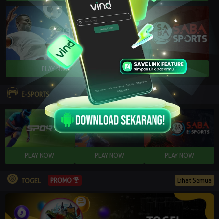
E-SPORTS
Lihat Semua
PROMO
TOGEL