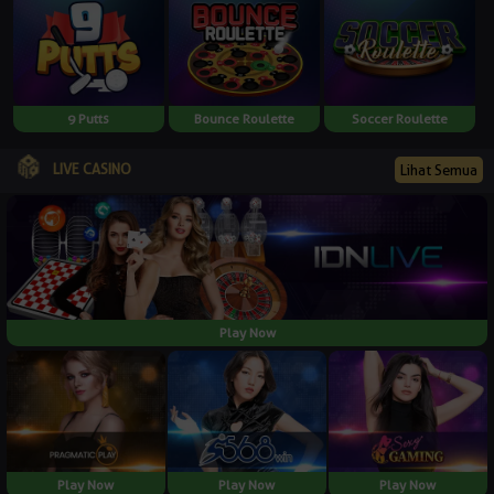
9 Putts
Bounce Roulette
Soccer Roulette
LIVE CASINO
Lihat Semua
Play Now
Play Now
Play Now
Play Now