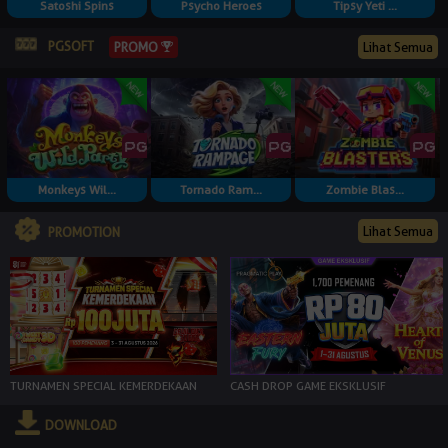
Satoshi Spins
Psycho Heroes
Tipsy Yeti ...
PGSOFT
Lihat Semua
PROMO
Monkeys Wil...
Tornado Ram...
Zombie Blas...
Lihat Semua
PROMOTION
TURNAMEN SPECIAL KEMERDEKAAN
CASH DROP GAME EKSKLUSIF
DOWNLOAD