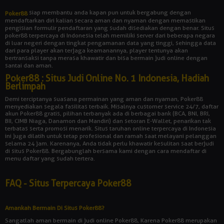
siap membantu anda kapan pun untuk bergabung dengan
Poker88
mendaftarkan diri kalian secara aman dan nyaman dengan memastikan
pengisian formulir pendaftaran yang sudah disediakan dengan benar. Situs
poker88 terpercaya di Indonesia telah memiliki server dari beberapa negara
di luar negeri dengan tingkat pengamanan data yang tinggi, sehingga data
dari para player akan terjaga keamanannya, player tentunya akan
bertransaksi tanpa merasa khawatir dan bisa bermain judi online dengan
santai dan aman.
Poker88 : Situs Judi Online No. 1 Indonesia, Hadiah
Berlimpah
Demi terciptanya suasana permainan yang aman dan nyaman, Poker88
menyediakan segala fasilitas terbaik. Misalnya customer service 24/7, daftar
akun Poker88 gratis, pilihan terbanyak ada di berbagai bank (BCA, BNI, BRI,
BII, CIMB Niaga, Danamon dan Mandiri) dan setoran E-Wallet, penarikan tak
terbatas serta promosi menarik. Situs taruhan online terpercaya di Indonesia
ini juga dilatih untuk tetap profesional dan ramah saat melayani pelanggan
selama 24 jam. Karenanya, Anda tidak perlu khawatir kesulitan saat berjudi
di situs Poker88. Bergabunglah bersama kami dengan cara mendaftar di
menu daftar yang sudah tertera.
FAQ - Situs Terpercaya Poker88
Amankah Bermain Di Situs Poker88?
Sangatlah aman bermain di judi online Poker88, Karena Poker88 merupakan