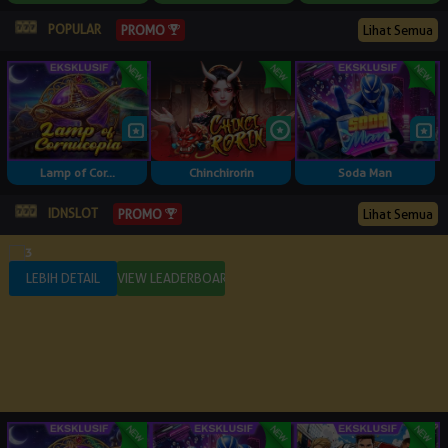
POPULAR
Lihat Semua
PROMO
Lamp of Cor...
Chinchirorin
Soda Man
IDNSLOT
Lihat Semua
PROMO