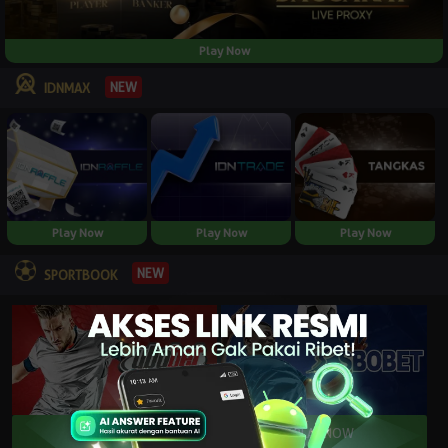
Play Now
NEW
IDNMAX
Play Now
Play Now
Play Now
NEW
SPORTBOOK