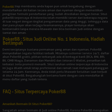
siap membantu anda kapan pun untuk bergabung dengan
Poker88
mendaftarkan diri kalian secara aman dan nyaman dengan memastikan
pengisian formulir pendaftaran yang sudah disediakan dengan benar. Situs
poker88 terpercaya di Indonesia telah memiliki server dari beberapa negara
di luar negeri dengan tingkat pengamanan data yang tinggi, sehingga data
dari para player akan terjaga keamanannya, player tentunya akan
bertransaksi tanpa merasa khawatir dan bisa bermain judi online dengan
santai dan aman.
Poker88 : Situs Judi Online No. 1 Indonesia, Hadiah
Berlimpah
Demi terciptanya suasana permainan yang aman dan nyaman, Poker88
menyediakan segala fasilitas terbaik. Misalnya customer service 24/7, daftar
akun Poker88 gratis, pilihan terbanyak ada di berbagai bank (BCA, BNI, BRI,
BII, CIMB Niaga, Danamon dan Mandiri) dan setoran E-Wallet, penarikan tak
terbatas serta promosi menarik. Situs taruhan online terpercaya di Indonesia
ini juga dilatih untuk tetap profesional dan ramah saat melayani pelanggan
selama 24 jam. Karenanya, Anda tidak perlu khawatir kesulitan saat berjudi
di situs Poker88. Bergabunglah bersama kami dengan cara mendaftar di
menu daftar yang sudah tertera.
FAQ - Situs Terpercaya Poker88
Amankah Bermain Di Situs Poker88?
Sangatlah aman bermain di judi online Poker88, Karena Poker88 merupakan