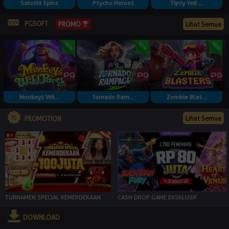
Satoshi Spins
Psycho Heroes
Tipsy Yeti ...
PGSOFT
Lihat Semua
PROMO
Monkeys Wil...
Tornado Ram...
Zombie Blas...
Lihat Semua
PROMOTION
TURNAMEN SPECIAL KEMERDEKAAN
CASH DROP GAME EKSKLUSIF
DOWNLOAD