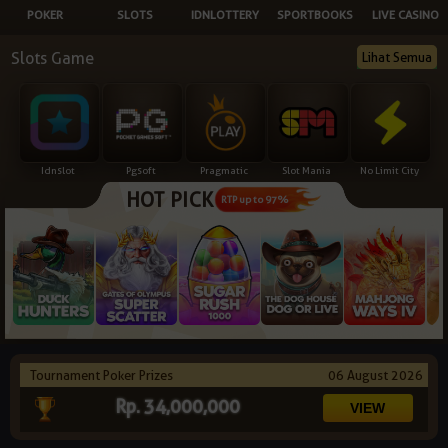
POKER
SLOTS
IDNLOTTERY
SPORTBOOKS
LIVE CASINO
NEW
Slots Game
Lihat Semua
TANGKAS
RTP
DEPOSIT
WITHDRAW
Idnslot
Pgsoft
Pragmatic
Slot Mania
No Limit City
HOT PICK
PROMOSI
RTP up to 97%
DOWNLOAD
REFERRAL
JACKPOT
Tournament Poker Prizes
06 August 2026
VIP MEMBER
Rp. 34,000,000
HUBUNGI KAMI