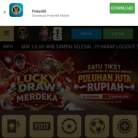
DOWNLOAD
×
Poker88
Download Poker88 Mobile
AI JAM 10.00 WIB SAMPAI SELESAI...!!! HARAP LOGOUT TEPAT
INFO :
HOME
IDN E-LOTTERY
POKER
SLOT GAME
NEW
NEW
SPORTBOOK
LIVE CASINO
IDNLIVE
NEW
ESPORTS
TOGEL
ARCADE
NEW
NEW
NEW
TEMBAK IKAN
IDNRAFFLE
IDNTRADE