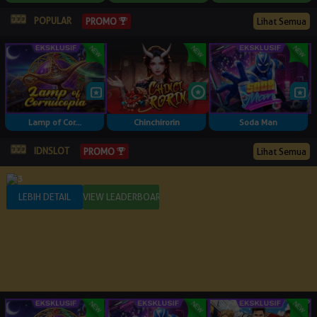
POPULAR
Lihat Semua
PROMO
Lamp of Cor...
Chinchirorin
Soda Man
IDNSLOT
Lihat Semua
PROMO