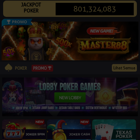
JACKPOT
© 2026 p0ker88.net. All Rights Reserved | 18+
801,324,083
POKER
Lihat Semua
PROMO
POKER