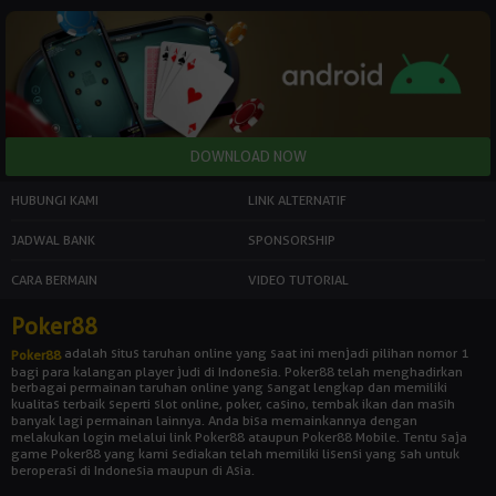
HUBUNGI KAMI
LINK ALTERNATIF
JADWAL BANK
SPONSORSHIP
CARA BERMAIN
VIDEO TUTORIAL
Poker88
adalah situs taruhan online yang saat ini menjadi pilihan nomor 1
Poker88
bagi para kalangan player judi di Indonesia. Poker88 telah menghadirkan
berbagai permainan taruhan online yang sangat lengkap dan memiliki
kualitas terbaik seperti slot online, poker, casino, tembak ikan dan masih
banyak lagi permainan lainnya. Anda bisa memainkannya dengan
melakukan login melalui link Poker88 ataupun Poker88 Mobile. Tentu saja
game Poker88 yang kami sediakan telah memiliki lisensi yang sah untuk
beroperasi di Indonesia maupun di Asia.