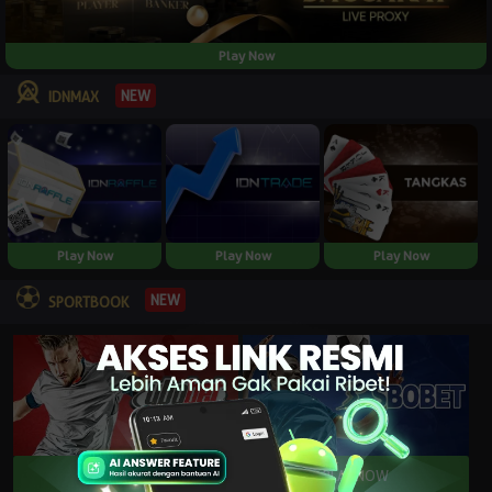
Play Now
NEW
IDNMAX
Play Now
Play Now
Play Now
NEW
SPORTBOOK