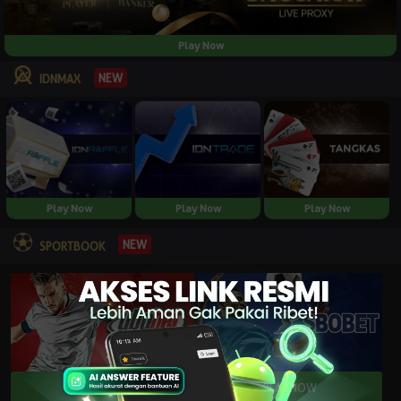
Play Now
NEW
IDNMAX
Play Now
Play Now
Play Now
NEW
SPORTBOOK