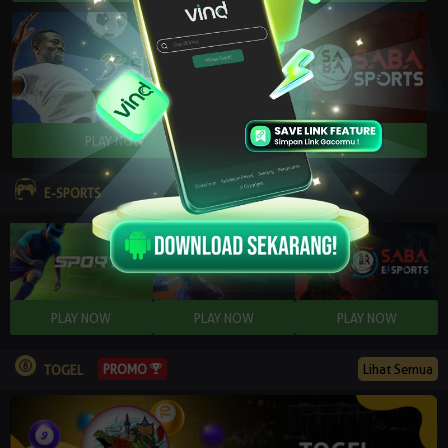
E-SPORTS
Lihat Semua
PROMO
TOGEL