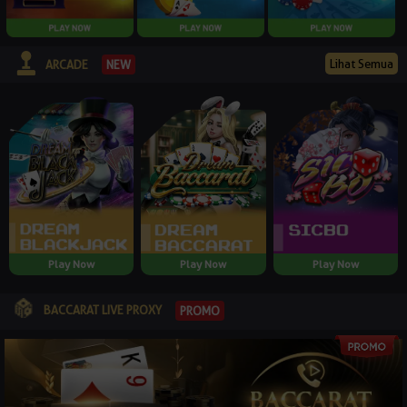
Lihat Semua
NEW
ARCADE
Play Now
Play Now
Play Now
BACCARAT LIVE PROXY
PROMO