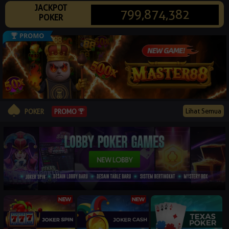
JACKPOT
© 2026 p0ker88.net. All Rights Reserved | 18+
799,874,382
POKER
Lihat Semua
PROMO
POKER