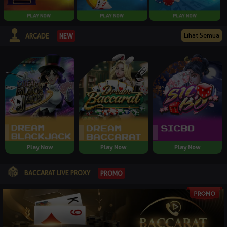
Lihat Semua
NEW
ARCADE
Play Now
Play Now
Play Now
BACCARAT LIVE PROXY
PROMO