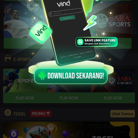
E-SPORTS
Lihat Semua
PROMO
TOGEL