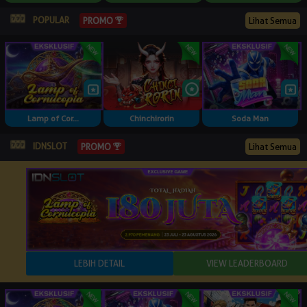
POPULAR
Lihat Semua
PROMO
Lamp of Cor...
Chinchirorin
Soda Man
IDNSLOT
Lihat Semua
PROMO