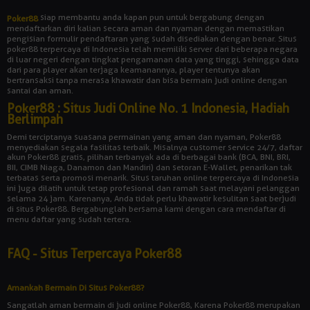
siap membantu anda kapan pun untuk bergabung dengan
Poker88
mendaftarkan diri kalian secara aman dan nyaman dengan memastikan
pengisian formulir pendaftaran yang sudah disediakan dengan benar. Situs
poker88 terpercaya di Indonesia telah memiliki server dari beberapa negara
di luar negeri dengan tingkat pengamanan data yang tinggi, sehingga data
dari para player akan terjaga keamanannya, player tentunya akan
bertransaksi tanpa merasa khawatir dan bisa bermain judi online dengan
santai dan aman.
Poker88 : Situs Judi Online No. 1 Indonesia, Hadiah
Berlimpah
Demi terciptanya suasana permainan yang aman dan nyaman, Poker88
menyediakan segala fasilitas terbaik. Misalnya customer service 24/7, daftar
akun Poker88 gratis, pilihan terbanyak ada di berbagai bank (BCA, BNI, BRI,
BII, CIMB Niaga, Danamon dan Mandiri) dan setoran E-Wallet, penarikan tak
terbatas serta promosi menarik. Situs taruhan online terpercaya di Indonesia
ini juga dilatih untuk tetap profesional dan ramah saat melayani pelanggan
selama 24 jam. Karenanya, Anda tidak perlu khawatir kesulitan saat berjudi
di situs Poker88. Bergabunglah bersama kami dengan cara mendaftar di
menu daftar yang sudah tertera.
FAQ - Situs Terpercaya Poker88
Amankah Bermain Di Situs Poker88?
Sangatlah aman bermain di judi online Poker88, Karena Poker88 merupakan