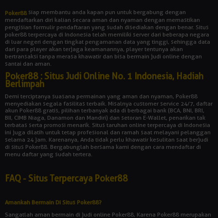
siap membantu anda kapan pun untuk bergabung dengan
Poker88
mendaftarkan diri kalian secara aman dan nyaman dengan memastikan
pengisian formulir pendaftaran yang sudah disediakan dengan benar. Situs
poker88 terpercaya di Indonesia telah memiliki server dari beberapa negara
di luar negeri dengan tingkat pengamanan data yang tinggi, sehingga data
dari para player akan terjaga keamanannya, player tentunya akan
bertransaksi tanpa merasa khawatir dan bisa bermain judi online dengan
santai dan aman.
Poker88 : Situs Judi Online No. 1 Indonesia, Hadiah
Berlimpah
Demi terciptanya suasana permainan yang aman dan nyaman, Poker88
menyediakan segala fasilitas terbaik. Misalnya customer service 24/7, daftar
akun Poker88 gratis, pilihan terbanyak ada di berbagai bank (BCA, BNI, BRI,
BII, CIMB Niaga, Danamon dan Mandiri) dan setoran E-Wallet, penarikan tak
terbatas serta promosi menarik. Situs taruhan online terpercaya di Indonesia
ini juga dilatih untuk tetap profesional dan ramah saat melayani pelanggan
selama 24 jam. Karenanya, Anda tidak perlu khawatir kesulitan saat berjudi
di situs Poker88. Bergabunglah bersama kami dengan cara mendaftar di
menu daftar yang sudah tertera.
FAQ - Situs Terpercaya Poker88
Amankah Bermain Di Situs Poker88?
Sangatlah aman bermain di judi online Poker88, Karena Poker88 merupakan