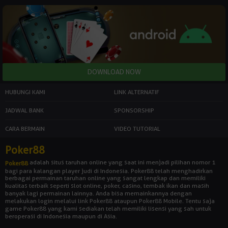
HUBUNGI KAMI
LINK ALTERNATIF
JADWAL BANK
SPONSORSHIP
CARA BERMAIN
VIDEO TUTORIAL
Poker88
adalah situs taruhan online yang saat ini menjadi pilihan nomor 1
Poker88
bagi para kalangan player judi di Indonesia. Poker88 telah menghadirkan
berbagai permainan taruhan online yang sangat lengkap dan memiliki
kualitas terbaik seperti slot online, poker, casino, tembak ikan dan masih
banyak lagi permainan lainnya. Anda bisa memainkannya dengan
melakukan login melalui link Poker88 ataupun Poker88 Mobile. Tentu saja
game Poker88 yang kami sediakan telah memiliki lisensi yang sah untuk
beroperasi di Indonesia maupun di Asia.