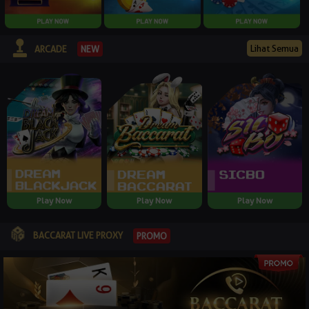
Lihat Semua
NEW
ARCADE
Play Now
Play Now
Play Now
BACCARAT LIVE PROXY
PROMO