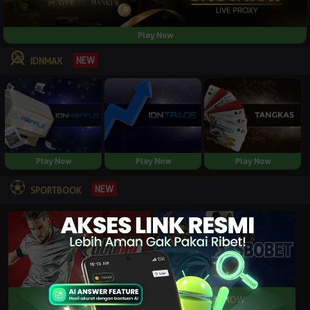
Play Now
NEW
IDNMAX
Play Now
Play Now
Play Now
NEW
SPORTBOOK